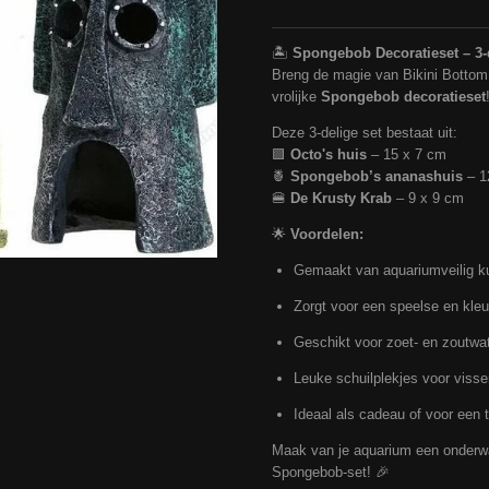
🏝️
Spongebob Decoratieset – 3-d
Breng de magie van Bikini Bottom
vrolijke
Spongebob decoratieset
Deze 3-delige set bestaat uit:
🟪
Octo's huis
– 15 x 7 cm
🍍
Spongebob’s ananashuis
– 1
🍔
De Krusty Krab
– 9 x 9 cm
🌟
Voordelen:
Gemaakt van aquariumveilig k
Zorgt voor een speelse en kleur
Geschikt voor zoet- en zoutwa
Leuke schuilplekjes voor visse
Ideaal als cadeau of voor een
Maak van je aquarium een onderwa
Spongebob-set! 🎉