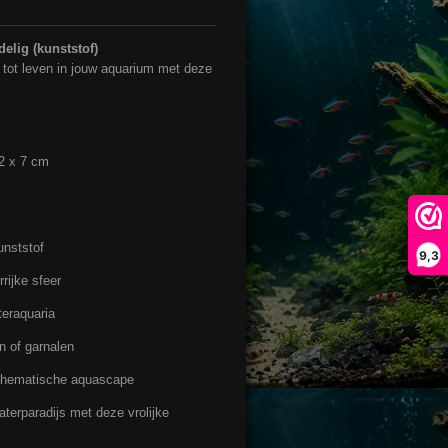
elig (kunststof)
 tot leven in jouw aquarium met deze
!
2 x 7 cm
unststof
9,3
rijke sfeer
teraquaria
n of garnalen
 thematische aquascape
terparadijs met deze vrolijke