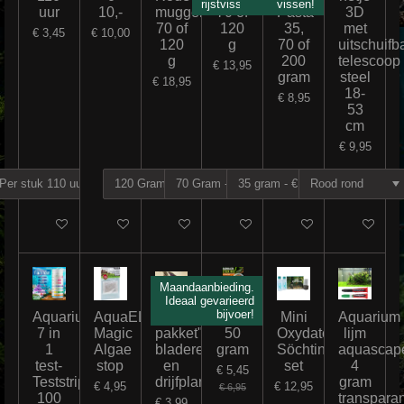
rijstvissen
vissen!
uur
10,-
muggenlarvenpasta
70 of
Pasta
3D
70 of
120
35,
met
€ 3,45
€ 10,00
120
g
70 of
uitschuifb
g
200
telescoop
€ 13,95
gram
steel
€ 18,95
18-
€ 8,95
53
cm
€ 9,95
In winkelwagen
In winkelwagen
In winkelwagen
In winkelwagen
In winkelwagen
In winkelw
Maandaanbieding.
Tip!
Ideaal gevarieerd
bijvoer!
Aquarium
AquaEL
"Ziektewerend
Garnalenmix
Mini
Aquarium
7 in
Magic
pakket"
50
Oxydator
lijm
1
Algae
bladeren
gram
Söchting
aquascap
test-
stop
en
set
4
€ 5,45
Teststrips
drijfplantjes
gram
€ 4,95
€ 12,95
€ 6,95
100
transparan
€ 3,99