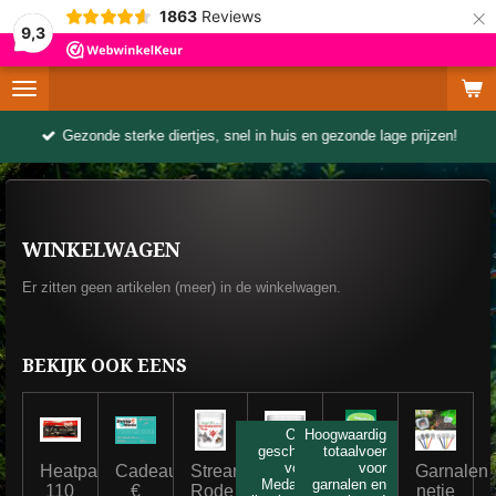
×
1863
Reviews
9,3
Gezonde sterke diertjes, snel in huis en gezonde lage prijzen!
WINKELWAGEN
Er zitten geen artikelen (meer) in de winkelwagen.
BEKIJK OOK EENS
Ook
Hoogwaardig
geschikt
totaalvoer
voor
voor
Heatpack
Cadeaubon
StreamBiz
StreamBiz
Tima
Garnalen
Medaka
garnalen en
110
€
Rode
Artemiapasta
Basic
netje