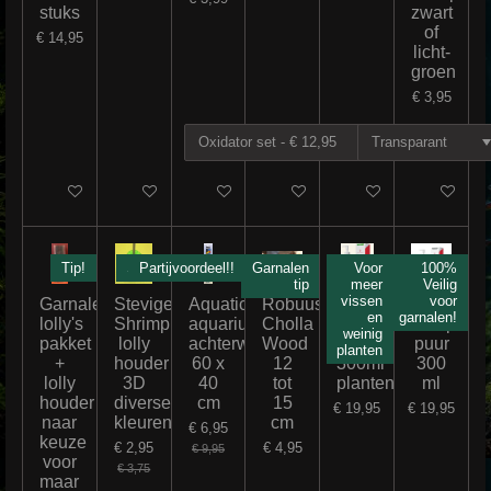
stuks
zwart
of
€ 14,95
licht-
groen
€ 3,95
In winkelwagen
In winkelwagen
In winkelwagen
In winkelwagen
In winkelwagen
In winkelw
Tip!
Sale!
Partijvoordeel!!
Garnalen
Voor
100%
tip
meer
Veilig
vissen
voor
Garnalen
Stevige
AquaticNature
Robuuste
2Hr
2 Hr
en
garnalen!
lolly's
Shrimp
aquarium
Cholla
APT1
APTp
weinig
pakket
lolly
achterwandposters
Wood
Zero
puur
planten
+
houder
60 x
12
300ml
300
lolly
3D
40
tot
plantenvoeding
ml
houder
diverse
cm
15
€ 19,95
€ 19,95
naar
kleuren
cm
€ 6,95
keuze
€ 2,95
€ 4,95
€ 9,95
voor
€ 3,75
maar