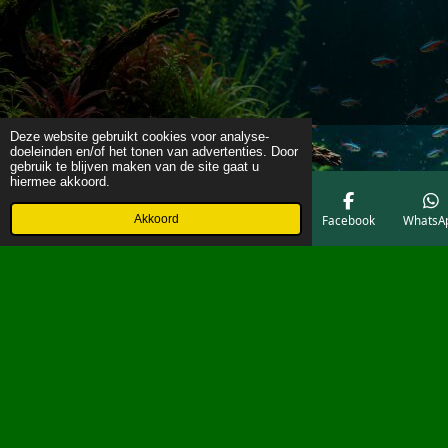
Deze website gebruikt cookies voor analyse-
doeleinden en/of het tonen van advertenties. Door
gebruik te blijven maken van de site gaat u
hiermee akkoord.
Akkoord
E-mailadres
Telefoonnummer
Kaart
Facebook
WhatsA