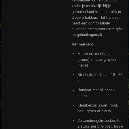
verstelbaar van 18 tot 53 cm,
zodat je makkelijk bij je
garnalen kunt komen, zelfs in
diepere bakken. Het handvat
heeft een comfortabele
siliconen greep voor extra grip
en gebruiksgemak.
Kenmerken:
Materiaal: roestvrij staal
(frame) en stevig nylon
(netje)
Steel uitschuifbaar: 18 - 53
cm
Handvat met siliconen
greep
Kleurkeuze: zwart, rood,
geel, groen of blauw
Verzendmogelijkheden: tot
2 stuks per briefpost, losse