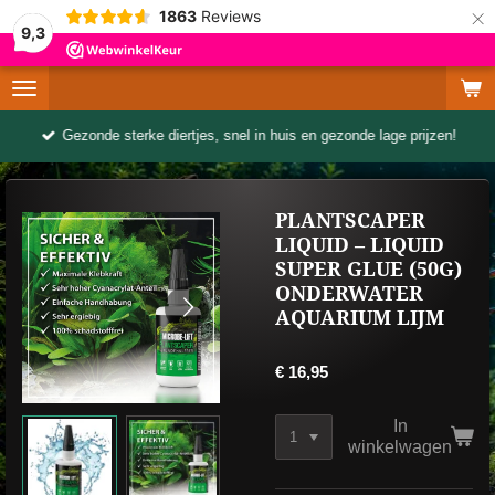
×
1863
Reviews
9,3
Gezonde sterke diertjes, snel in huis en gezonde lage prijzen!
PLANTSCAPER
LIQUID – LIQUID
SUPER GLUE (50G)
ONDERWATER
AQUARIUM LIJM
€ 16,95
In
winkelwagen