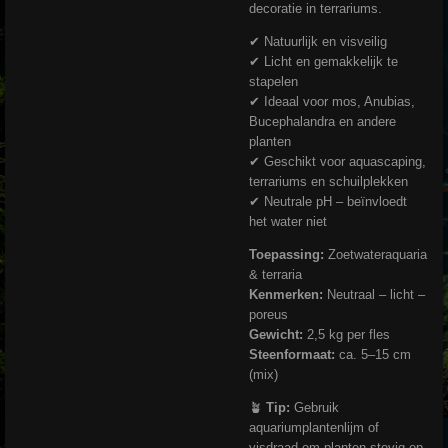
decoratie in terrariums.
✔ Natuurlijk en visveilig
✔ Licht en gemakkelijk te
stapelen
✔ Ideaal voor mos, Anubias,
Bucephalandra en andere
planten
✔ Geschikt voor aquascaping,
terrariums en schuilplekken
✔ Neutrale pH – beïnvloedt
het water niet
Toepassing:
Zoetwateraquaria
& terraria
Kenmerken:
Neutraal – licht –
poreus
Gewicht:
2,5 kg per fles
Steenformaat:
ca. 5–15 cm
(mix)
🪴
Tip:
Gebruik
aquariumplantenlijm of
visdraad om planten stevig op