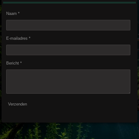
Naam *
E-mailadres *
Bericht *
Verzenden