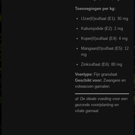
Toevoegingen per kg:
IJzer(II)sulfaat (E1): 30 mg
Kaliumjodide (E2): 2 mg
Koper(II)sulfaat (E4): 4 mg
Mangaan(II)sulfaat (E5): 12
mg
Zinksulfaat (E6): 80 mg
Voertype:
Fijn granulaat
Geschikt voor:
Zwangere en
volwassen garnalen
🌿
De ideale voeding voor een
gezonde voortplanting en
vitale garnaal.