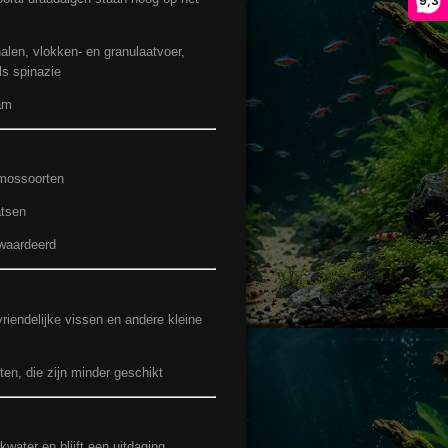
9,3
alen, vlokken- en granulaatvoer,
ls spinazie
am
 mossoorten
atsen
ewaardeerd
iendelijke vissen en andere kleine
ten, die zijn minder geschikt
kwater en blijft een uitdaging