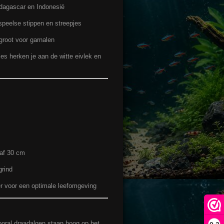
dagascar en Indonesië
speelse stippen en streepjes
groot voor garnalen
s herken je aan de witte eivlek en
af 30 cm
grind
er voor een optimale leefomgeving
vooral draadalgen staan hoog op het