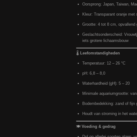
Oorsprong: Japan, Taiwan, Ma
Kleur: Transparant oranje met 
Grootte: 4 tot 8 cm, opvallend 
Geslachtsonderscheid: Vrouwtje
iets grotere lichaamsbouw
🌡️
Leefomstandigheden
Temperatuur: 12 – 26 °C
pH: 6,8 – 8,0
Waterhardheid (gH): 5 – 20
Minimale aquariumgrootte: van
Bodembedekking: zand of fijn 
Houdt van stroming in het wat
🍽️
Voeding & gedrag
Dol op allerlei soorten algen, 