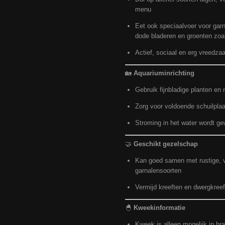
menu
Eet ook speciaalvoer voor garn
dode bladeren en groenten zoa
Actief, sociaal en erg vreedza
🏡
Aquariuminrichting
Gebruik fijnbladige planten en
Zorg voor voldoende schuilpla
Stroming in het water wordt g
🤝
Geschikt gezelschap
Kan goed samen met rustige, vr
garnalensoorten
Vermijd kreeften en dwergkreef
🐣
Kweekinformatie
Kweek is alleen mogelijk in bra