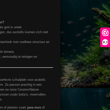
en?
ke grot is uniek
en, dus axolotls kunnen zich niet
amlook met voelbare structuur en
9,3
n terraria
, eenvoudig te reinigen en
erfecte schuilplek voor axolotls
orm. Ze passen prachtig in een
tenen en onze CeramicNature
issen zoals botia’s, meervallen,
s.
n of planten zoals
java mos
of