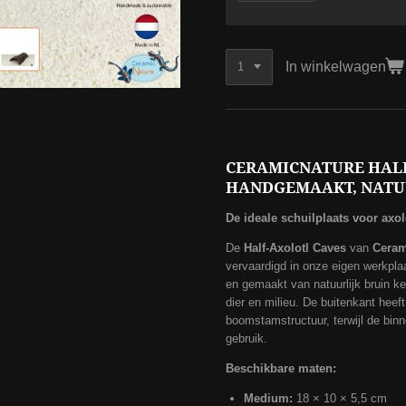
In winkelwagen
CERAMICNATURE HALF
HANDGEMAAKT, NATUU
De ideale schuilplaats voor axol
De
Half-Axolotl Caves
van
Ceram
vervaardigd in onze eigen werkplaa
en gemaakt van natuurlijk bruin k
dier en milieu. De buitenkant heef
boomstamstructuur, terwijl de binn
gebruik.
Beschikbare maten:
Medium:
18 × 10 × 5,5 cm