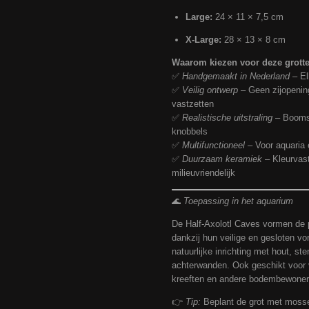
Large:
24 × 11 × 7,5 cm
X-Large:
28 × 13 × 8 cm
Waarom kiezen voor deze grott
✅
Handgemaakt in Nederland
– El
✅
Veilig ontwerp
– Geen zijopening
vastzetten
✅
Realistische uitstraling
– Boomst
knobbels
✅
Multifunctioneel
– Voor aquaria é
✅
Duurzaam keramiek
– Kleurvast
milieuvriendelijk
🌊
Toepassing in het aquarium
De Half-Axolotl Caves vormen de p
dankzij hun veilige en gesloten v
natuurlijke inrichting met hout, s
achterwanden. Ook geschikt voor v
kreeften en andere bodembewoner
👉
Tip:
Beplant de grot met mosse