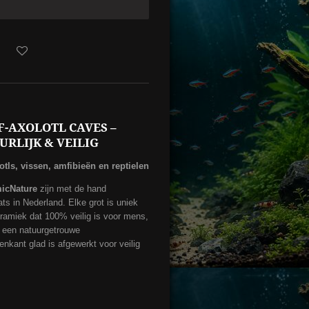
-AXOLOTL CAVES –
RLIJK & VEILIG
otls, vissen, amfibieën en reptielen
icNature
zijn met de hand
ts in Nederland. Elke grot is uniek
eramiek dat 100% veilig is voor mens,
t een natuurgetrouwe
enkant glad is afgewerkt voor veilig