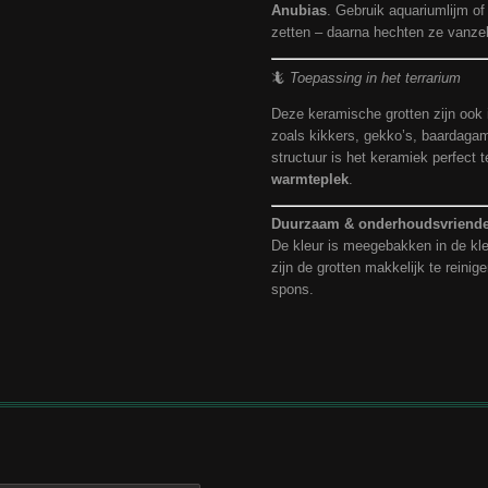
Anubias
. Gebruik aquariumlijm of 
zetten – daarna hechten ze vanzel
🦎
Toepassing in het terrarium
Deze keramische grotten zijn ook i
zoals kikkers, gekko’s, baardaga
structuur is het keramiek perfect 
warmteplek
.
Duurzaam & onderhoudsvriende
De kleur is meegebakken in de kle
zijn de grotten makkelijk te rein
spons.