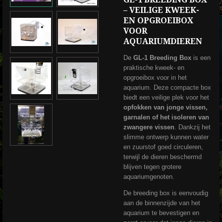
– VEILIGE KWEEK-
EN OPGROEIBOX
VOOR
AQUARIUMDIEREN
De
GL-1 Breeding Box
is een
praktische kweek- en
opgroeibox voor in het
aquarium. Deze compacte box
biedt een veilige plek voor het
opfokken van jonge vissen,
garnalen of het isoleren van
zwangere vissen
. Dankzij het
slimme ontwerp kunnen water
en zuurstof goed circuleren,
terwijl de dieren beschermd
blijven tegen grotere
aquariumgenoten.
De breeding box is eenvoudig
aan de binnenzijde van het
aquarium te bevestigen en