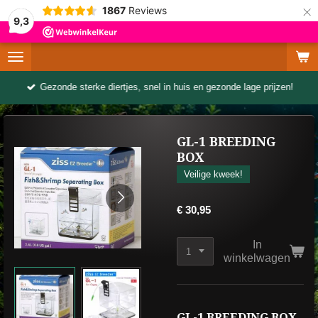
×
1867
Reviews
9,3
Gezonde sterke diertjes, snel in huis en gezonde lage prijzen!
GL-1 BREEDING
BOX
Veilige kweek!
€ 30,95
In
winkelwagen
GL-1 BREEDING BOX