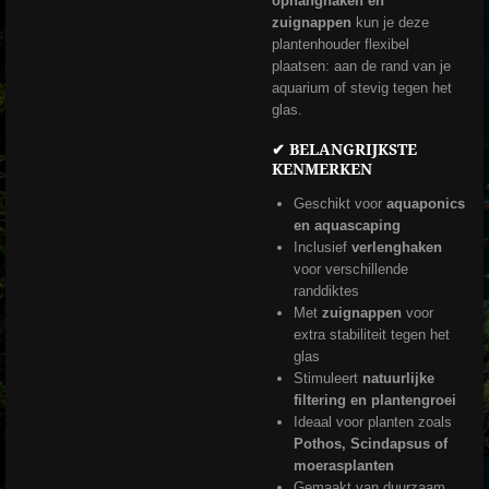
ophanghaken én
zuignappen
kun je deze
plantenhouder flexibel
plaatsen: aan de rand van je
aquarium of stevig tegen het
glas.
✔ BELANGRIJKSTE
KENMERKEN
Geschikt voor
aquaponics
en aquascaping
Inclusief
verlenghaken
voor verschillende
randdiktes
Met
zuignappen
voor
extra stabiliteit tegen het
glas
Stimuleert
natuurlijke
filtering en plantengroei
Ideaal voor planten zoals
Pothos, Scindapsus of
moerasplanten
Gemaakt van duurzaam,