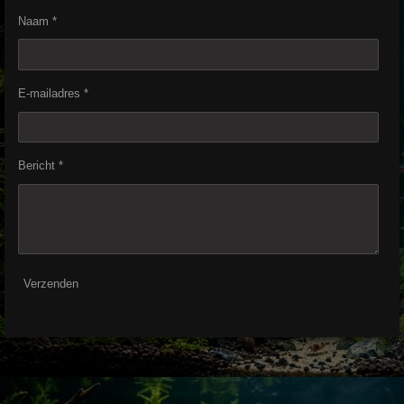
Naam *
E-mailadres *
Bericht *
Verzenden