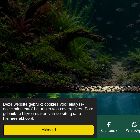
Deze website gebruikt cookies voor analyse-
doeleinden en/of het tonen van advertenties. Door
gebruik te blijven maken van de site gaat u
hiermee akkoord.
Akkoord
E-mailadres
Telefoonnummer
Kaart
Facebook
WhatsA