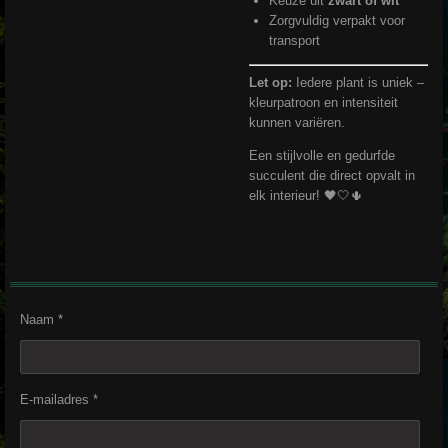
Keuze uit
zwart of wit
Zorgvuldig verpakt voor
transport
Let op:
Iedere plant is uniek –
kleurpatroon en intensiteit
kunnen variëren.
Een stijlvolle en gedurfde
succulent die direct opvalt in
elk interieur! 🖤🤍🌵
Naam *
E-mailadres *