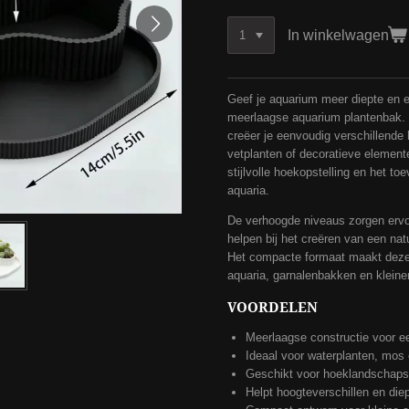
In winkelwagen
Geef je aquarium meer diepte en ee
meerlaagse aquarium plantenbak. 
creëer je eenvoudig verschillende
vetplanten of decoratieve elemente
stijlvolle hoekopstelling en het t
aquaria.
De verhoogde niveaus zorgen ervoo
helpen bij het creëren van een na
Het compacte formaat maakt deze 
aquaria, garnalenbakken en kleiner
VOORDELEN
Meerlaagse constructie voor 
Ideaal voor waterplanten, mos 
Geschikt voor hoeklandschapsa
Helpt hoogteverschillen en diep