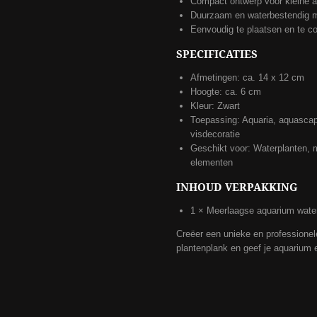
Compact ontwerp voor kleine a
Duurzaam en waterbestendig m
Eenvoudig te plaatsen en te c
SPECIFICATIES
Afmetingen: ca. 14 x 12 cm
Hoogte: ca. 6 cm
Kleur: Zwart
Toepassing: Aquaria, aquascap
visdecoratie
Geschikt voor: Waterplanten, m
elementen
INHOUD VERPAKKING
1 × Meerlaagse aquarium water
Creëer een unieke en professionel
plantenplank en geef je aquarium ee