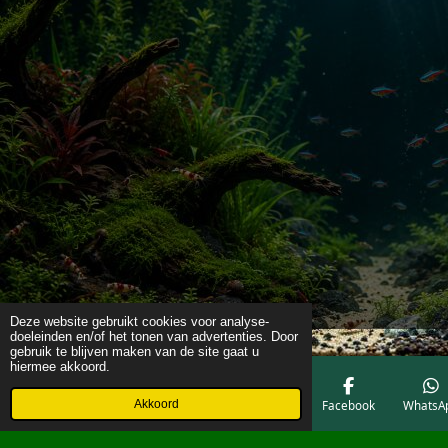
Deze website gebruikt cookies voor analyse-
doeleinden en/of het tonen van advertenties. Door
gebruik te blijven maken van de site gaat u
hiermee akkoord.
Akkoord
E-mailadres
Telefoonnummer
Kaart
Facebook
WhatsA