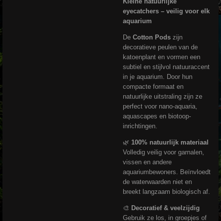
Kleine natuurlijke
eyecatchers – veilig voor elk
aquarium
De
Cotton Pods
zijn
decoratieve peulen van de
katoenplant en vormen een
subtiel en stijlvol natuuraccent
in je aquarium. Door hun
compacte formaat en
natuurlijke uitstraling zijn ze
perfect voor nano-aquaria,
aquascapes en biotoop-
inrichtingen.
🌿
100% natuurlijk materiaal
Volledig veilig voor garnalen,
vissen en andere
aquariumbewoners. Beïnvloedt
de waterwaarden niet en
breekt langzaam biologisch af.
🎨
Decoratief & veelzijdig
Gebruik ze los, in groepjes of