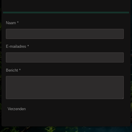
Naam *
E-mailadres *
Bericht *
Verzenden