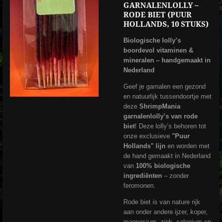
GARNALENLOLLY –
RODE BIET (PUUR
HOLLANDS, 10 STUKS)
Biologische lolly’s
boordevol vitaminen &
mineralen – handgemaakt in
Nederland
Geef je garnalen een gezond
en natuurlijk tussendoortje met
deze
ShrimpMania
garnalenlolly’s van rode
biet
! Deze lolly’s behoren tot
onze exclusieve
"Puur
Hollands" lijn
en worden met
de hand gemaakt in Nederland
van
100% biologische
ingrediënten
– zonder
feromonen.
Rode biet is van nature rijk
aan onder andere ijzer, koper,
magnesium, zink, selenium en