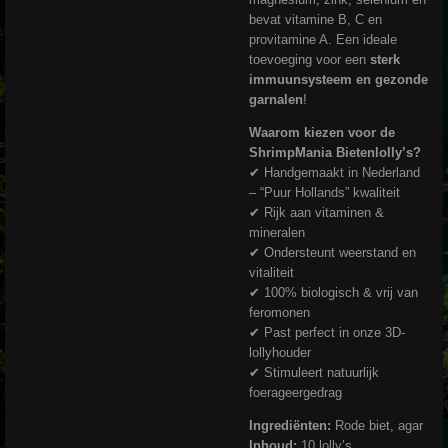
bevat vitamine B, C en
provitamine A. Een ideale
toevoeging voor een
sterk
immuunsysteem en gezonde
garnalen
!
Waarom kiezen voor de
ShrimpMania Bietenlolly’s?
✔ Handgemaakt in Nederland
– “Puur Hollands” kwaliteit
✔ Rijk aan vitaminen &
mineralen
✔ Ondersteunt weerstand en
vitaliteit
✔ 100% biologisch & vrij van
feromonen
✔ Past perfect in onze 3D-
lollyhouder
✔ Stimuleert natuurlijk
foerageergedrag
Ingrediënten:
Rode biet, agar
Inhoud:
10 lolly’s