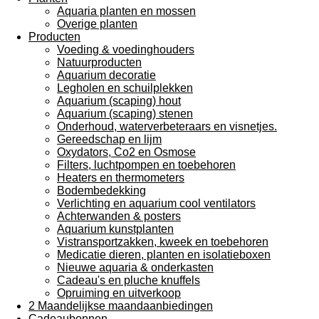
Aquaria planten en mossen
Overige planten
Producten
Voeding & voedinghouders
Natuurproducten
Aquarium decoratie
Legholen en schuilplekken
Aquarium (scaping) hout
Aquarium (scaping) stenen
Onderhoud, waterverbeteraars en visnetjes.
Gereedschap en lijm
Oxydators, Co2 en Osmose
Filters, luchtpompen en toebehoren
Heaters en thermometers
Bodembedekking
Verlichting en aquarium cool ventilators
Achterwanden & posters
Aquarium kunstplanten
Vistransportzakken, kweek en toebehoren
Medicatie dieren, planten en isolatieboxen
Nieuwe aquaria & onderkasten
Cadeau's en pluche knuffels
Opruiming en uitverkoop
2 Maandelijkse maandaanbiedingen
Cadeaubonnen