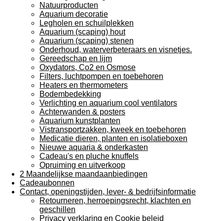
Natuurproducten
Aquarium decoratie
Legholen en schuilplekken
Aquarium (scaping) hout
Aquarium (scaping) stenen
Onderhoud, waterverbeteraars en visnetjes.
Gereedschap en lijm
Oxydators, Co2 en Osmose
Filters, luchtpompen en toebehoren
Heaters en thermometers
Bodembedekking
Verlichting en aquarium cool ventilators
Achterwanden & posters
Aquarium kunstplanten
Vistransportzakken, kweek en toebehoren
Medicatie dieren, planten en isolatieboxen
Nieuwe aquaria & onderkasten
Cadeau's en pluche knuffels
Opruiming en uitverkoop
2 Maandelijkse maandaanbiedingen
Cadeaubonnen
Contact, openingstijden, lever- & bedrijfsinformatie
Retourneren, herroepingsrecht, klachten en
geschillen
Privacy verklaring en Cookie beleid