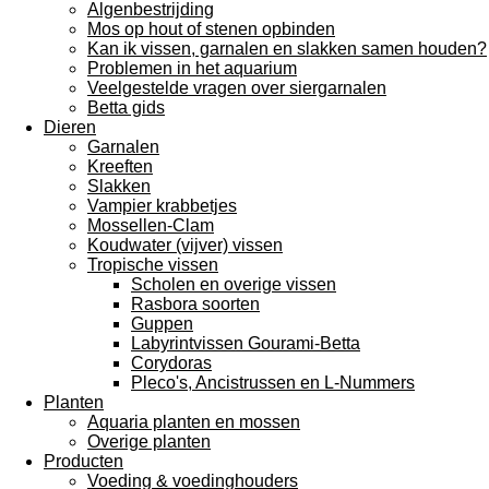
Algenbestrijding
Mos op hout of stenen opbinden
Kan ik vissen, garnalen en slakken samen houden?
Problemen in het aquarium
Veelgestelde vragen over siergarnalen
Betta gids
Dieren
Garnalen
Kreeften
Slakken
Vampier krabbetjes
Mossellen-Clam
Koudwater (vijver) vissen
Tropische vissen
Scholen en overige vissen
Rasbora soorten
Guppen
Labyrintvissen Gourami-Betta
Corydoras
Pleco's, Ancistrussen en L-Nummers
Planten
Aquaria planten en mossen
Overige planten
Producten
Voeding & voedinghouders