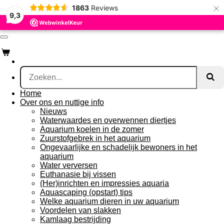
×
1863
Reviews
Ga
9,3
direct
naar
de
hoofdinhoud
Home
Over ons en nuttige info
Nieuws
Waterwaardes en overwennen diertjes
Aquarium koelen in de zomer
Zuurstofgebrek in het aquarium
Ongevaarlijke en schadelijk bewoners in het
aquarium
Water verversen
Euthanasie bij vissen
(Her)inrichten en impressies aquaria
Aquascaping (opstart) tips
Welke aquarium dieren in uw aquarium
Voordelen van slakken
Kamlaag bestrijding