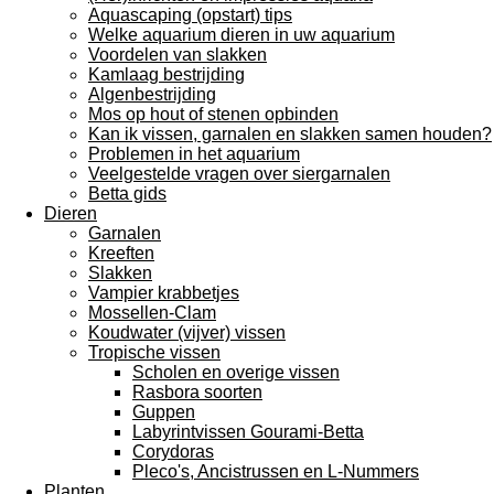
Aquascaping (opstart) tips
Welke aquarium dieren in uw aquarium
Voordelen van slakken
Kamlaag bestrijding
Algenbestrijding
Mos op hout of stenen opbinden
Kan ik vissen, garnalen en slakken samen houden?
Problemen in het aquarium
Veelgestelde vragen over siergarnalen
Betta gids
Dieren
Garnalen
Kreeften
Slakken
Vampier krabbetjes
Mossellen-Clam
Koudwater (vijver) vissen
Tropische vissen
Scholen en overige vissen
Rasbora soorten
Guppen
Labyrintvissen Gourami-Betta
Corydoras
Pleco's, Ancistrussen en L-Nummers
Planten