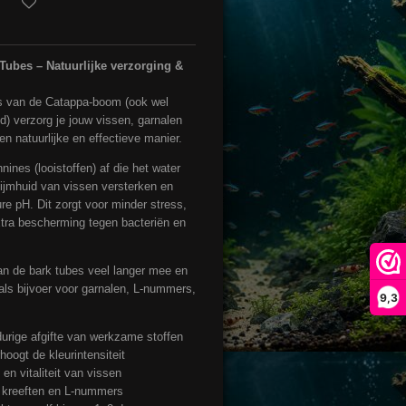
Tubes – Natuurlijke verzorging &
s van de Catappa-boom (ook wel
 verzorg je jouw vissen, garnalen
 natuurlijke en effectieve manier.
nes (looistoffen) af die het water
slijmhuid van vissen versterken en
ure pH. Dit zorgt voor minder stress,
xtra bescherming tegen bacteriën en
aan de bark tubes veel langer mee en
als bijvoer voor garnalen, L-nummers,
9,3
durige afgifte van werkzame stoffen
oogt de kleurintensiteit
en vitaliteit van vissen
n, kreeften en L-nummers