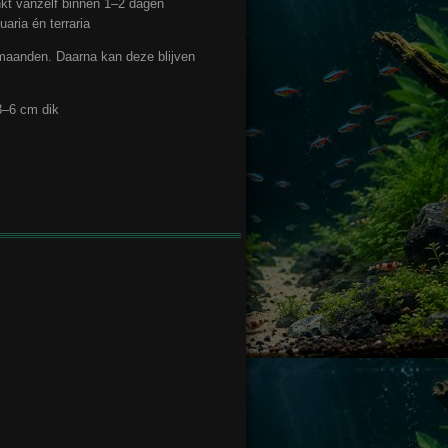
kt vanzelf binnen 1–2 dagen
aria én terraria
 maanden. Daarna kan deze blijven
3–6 cm dik