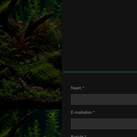
Naam *
E-mailadres *
Bericht *