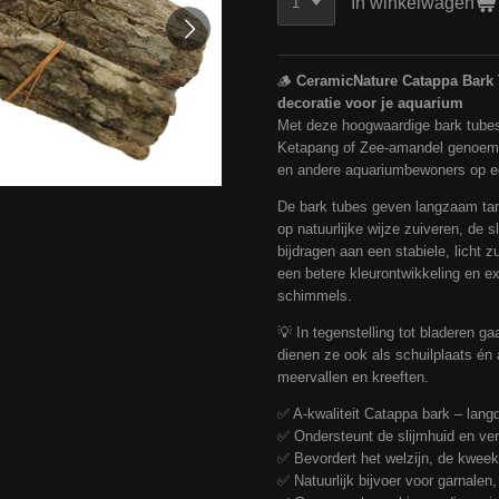
In winkelwagen
🪵
CeramicNature Catappa Bark 
decoratie voor je aquarium
Met deze hoogwaardige bark tube
Ketapang of Zee-amandel genoemd)
en andere aquariumbewoners op een
De bark tubes geven langzaam tanni
op natuurlijke wijze zuiveren, de 
bijdragen aan een stabiele, licht z
een betere kleurontwikkeling en e
schimmels.
💡 In tegenstelling tot bladeren g
dienen ze ook als schuilplaats én 
meervallen en kreeften.
✅ A-kwaliteit Catappa bark – lang
✅ Ondersteunt de slijmhuid en verh
✅ Bevordert het welzijn, de kweek 
✅ Natuurlijk bijvoer voor garnale