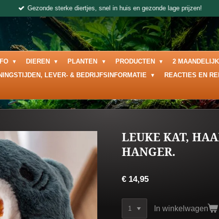
Gezonde sterke diertjes, snel in huis en gezonde lage prijzen!
NFO
DIEREN
PLANTEN
PRODUCTEN
2 MAANDELIJ
NINGSTIJDEN, LEVER- & BEDRIJFSINFORMATIE
REACTIES EN R
LEUKE KAT, HAA
HANGER.
€ 14,95
In winkelwagen