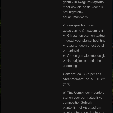
gebruik in
Iwagumi-layouts
,
maar ook als basis voor elk
natuurgetrouw
aquariumontwerp.
✔ Zeer geschikt voor
aquascaping & Iwagumi-stijl
✔ Rijk aan spleten en textuur
– ideaal voor plantenhechting
✔ Laag tot geen effect op pH
of hardheid
✔ Vis- en garnalenvriendelijk
✔ Natuurlijke, esthetische
uitstraling
Gewicht:
ca. 3 kg per fles
Steenformaat:
ca. 5 – 15 cm
(mix)
🌿
Tip:
Combineer meerdere
stenen voor een natuurlijke
compositie. Gebruik
plantenlijm of visdraad om
planten stevig op de steen te