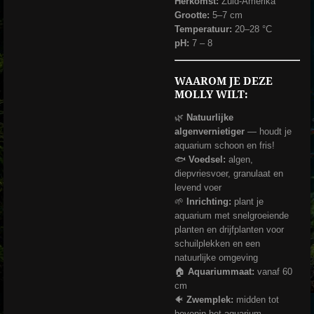
Herkomst:
Zuid-Amerika
Grootte:
5–7 cm
Temperatuur:
20–28 °C
pH:
7 – 8
WAAROM JE DEZE
MOLLY WILT:
🌿
Natuurlijke
algenvernietiger
— houdt je
aquarium schoon en fris!
🐟
Voedsel:
algen,
diepvriesvoer, granulaat en
levend voer
🌱
Inrichting:
plant je
aquarium met snelgroeiende
planten en drijfplanten voor
schuilplekken en een
natuurlijke omgeving
🏠
Aquariummaat:
vanaf 60
cm
🐠
Zwemplek:
midden tot
bovenin het aquarium