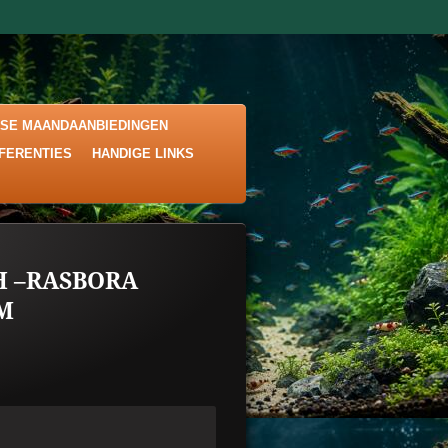
KSE MAANDAANBIEDINGEN
EFERENTIES
HANDIGE LINKS
H –RASBORA
CM