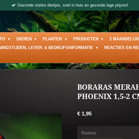
Gezonde sterke diertjes, snel in huis en gezonde lage prijzen!
NFO
DIEREN
PLANTEN
PRODUCTEN
2 MAANDELIJ
NINGSTIJDEN, LEVER- & BEDRIJFSINFORMATIE
REACTIES EN R
BORARAS MERA
PHOENIX 1,5-2 
€ 1,95
Rasbora