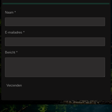
Naam *
E-mailadres *
Bericht *
Verzenden