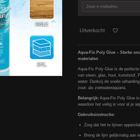
Uitverkocht
Aqua-Fix Poly Glue – Sterke ond
materialen
Aqua-Fix Poly Glue is de perfecte
van steen, glas, hout, kunststof,
water. Dankzij de snelle uitharding 
zout- als zoetwateraquaria.
Belangrijk:
Aqua-Fix Poly Glue is 
waardoor het veilig is voor al je a
Gebruiksinstructie:
Zorg dat het te lijmen oppervla
Breng de lijm gelijkmatig aan e