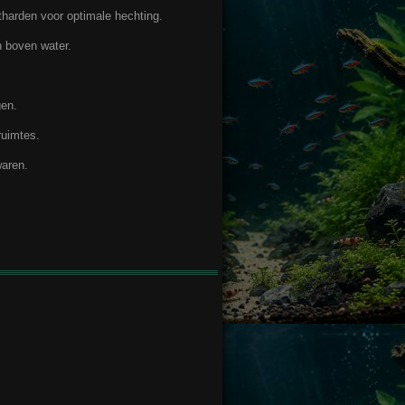
tharden voor optimale hechting.
n boven water.
gen.
ruimtes.
waren.