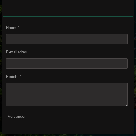
Naam *
E-mailadres *
Bericht *
Verzenden