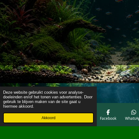
Deze website gebruikt cookies voor analyse-
doeleinden en/of het tonen van advertenties. Door
gebruik te blijven maken van de site gaat u
hiermee akkoord.
Akkoord
E-mailadres
Telefoonnummer
Kaart
Facebook
WhatsA