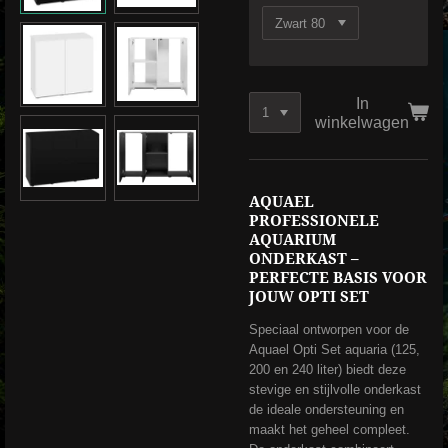
In
winkelwagen
AQUAEL
PROFESSIONELE
AQUARIUM
ONDERKAST –
PERFECTE BASIS VOOR
JOUW OPTI SET
Speciaal ontworpen voor de
Aquael Opti Set aquaria (125,
200 en 240 liter) biedt deze
stevige en stijlvolle onderkast
de ideale ondersteuning en
maakt het geheel compleet.