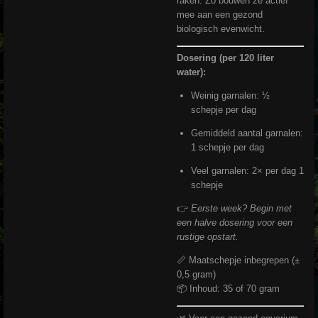
raken. Zo bouwen ze actief
mee aan een gezond
biologisch evenwicht.
Dosering (per 120 liter
water):
Weinig garnalen: ½
schepje per dag
Gemiddeld aantal garnalen:
1 schepje per dag
Veel garnalen: 2× per dag 1
schepje
👉
Eerste week? Begin met
een halve dosering voor een
rustige opstart.
📏 Maatschepje inbegrepen (±
0,5 gram)
📦 Inhoud: 35 of 70 gram