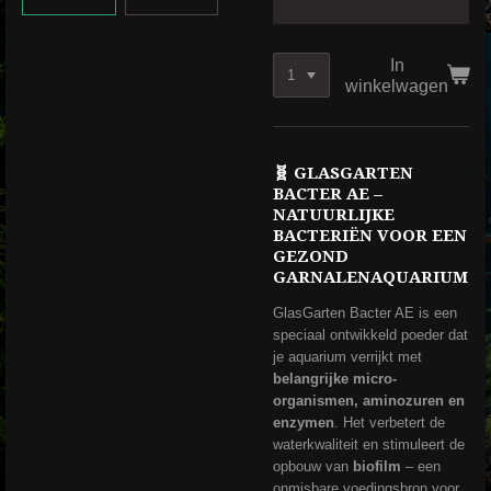
In
winkelwagen
🧬 GLASGARTEN
BACTER AE –
NATUURLIJKE
BACTERIËN VOOR EEN
GEZOND
GARNALENAQUARIUM
GlasGarten Bacter AE is een
speciaal ontwikkeld poeder dat
je aquarium verrijkt met
belangrijke micro-
organismen, aminozuren en
enzymen
. Het verbetert de
waterkwaliteit en stimuleert de
opbouw van
biofilm
– een
onmisbare voedingsbron voor