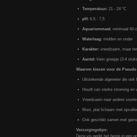
Temperatuur:
21 - 24 °C
pH:
6,5 - 7,5
Aquariummaat:
minimaal 60 
Waterlaag:
midden en onder
Karakter:
vreedzaam, maar terr
Aantal:
klein groepje (3-4 stuks
Waarom kiezen voor de Pseudo
Uitstekende algeneter die ook 
Houdt van sterke stroming en v
Vreedzaam naar andere soorten
Mooi, plat lichaam met opvalle
Ook geschikt samen met garna
Verzorgingstips:
Deze vis gedijt het beste in een 