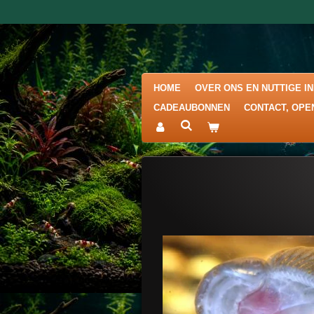
Ga
direct
naar
de
hoofdinhoud
HOME
OVER ONS EN NUTTIGE I
CADEAUBONNEN
CONTACT, OPE