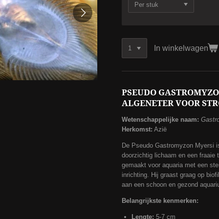
In winkelwagen
PSEUDO GASTROMYZON
ALGENETER VOOR ST
Wetenschappelijke naam:
Gastr
Herkomst:
Azië
De Pseudo Gastromyzon Myersi is 
doorzichtig lichaam en een fraaie 
gemaakt voor aquaria met een ster
inrichting. Hij graast graag op biof
aan een schoon en gezond aquari
Belangrijkste kenmerken:
Lengte:
5-7 cm