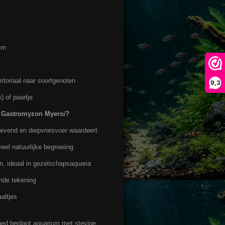
cm
itoriaal naar soortgenoten
9,3
) of paartje
 Gastromyzon Myersi?
levend en diepvriesvoer waardeert
eel natuurlijke begroeiing
, ideaal in gezelschapsaquaria
nde tekening
altjes
goed beplant aquarium met stevige