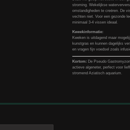
stroming. Wekelijkse waterververs
omstandigheden te creëren. De vis
vechten niet. Voor een gezonde l
minimaal 3-4 vissen ideaal.
Kweekinformatie:
Kweken is uitdagend maar mogelij
kunstgras en kunnen dagelijks ver
en vragen fijn voedsel zoals infusi
Kortom:
De Pseudo Gastromyzon M
actieve algeneter, perfect voor lie
stromend Aziatisch aquarium.