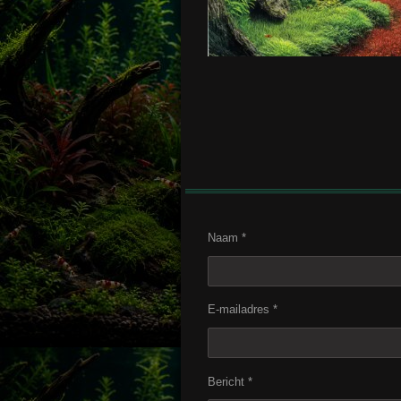
Naam *
E-mailadres *
Bericht *