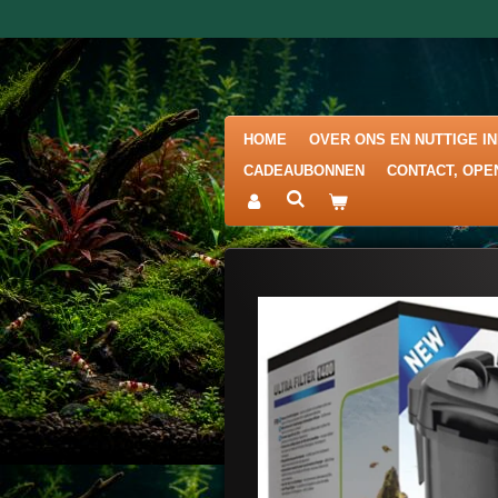
Ga
direct
naar
de
hoofdinhoud
HOME
OVER ONS EN NUTTIGE I
CADEAUBONNEN
CONTACT, OPE