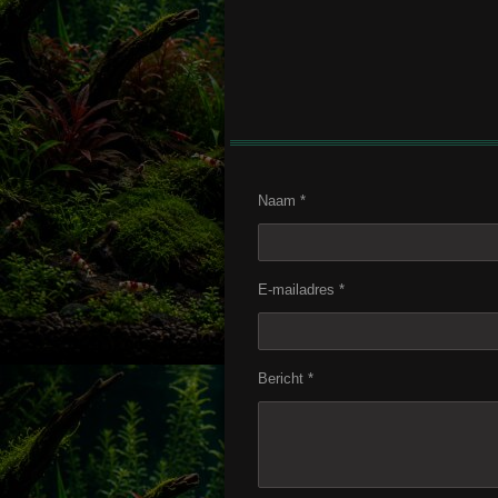
Naam *
E-mailadres *
Bericht *