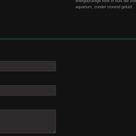
energiezuinige filter in huis die zo
aquarium, zonder storend geluid.