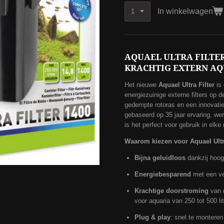
In winkelwagen
AQUAEL ULTRA FILTER 
KRACHTIG EXTERN A
Het nieuwe
Aquael Ultra Filter
is 
energiezuinige externe filters op
gedempte rotoras en een innovati
gebaseerd op 35 jaar ervaring, werkt
is het perfect voor gebruik in elke
Waarom kiezen voor Aquael Ultr
Bijna geluidloos
dankzij hoog
Energiebesparend
met een ver
Krachtige doorstroming
van m
voor aquaria van 250 tot 500 lit
Plug & play
: snel te monteren 