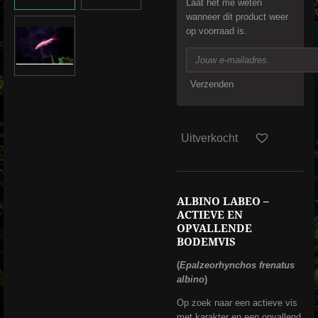
Laat het me weten
wanneer dit product weer
op voorraad is.
Verzenden
Uitverkocht
ALBINO LABEO –
ACTIEVE EN
OPVALLENDE
BODEMVIS
(
Epalzeorhynchos frenatus
albino
)
Op zoek naar een actieve vis
met karakter en een opvallend