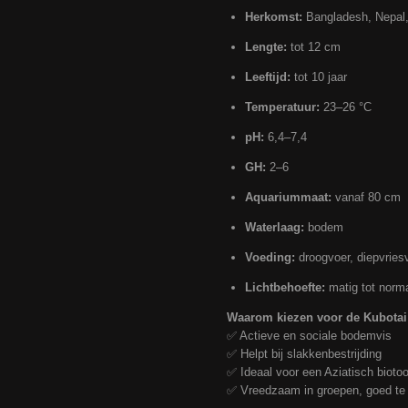
Herkomst:
Bangladesh, Nepal,
Lengte:
tot 12 cm
Leeftijd:
tot 10 jaar
Temperatuur:
23–26 °C
pH:
6,4–7,4
GH:
2–6
Aquariummaat:
vanaf 80 cm
Waterlaag:
bodem
Voeding:
droogvoer, diepvriesv
Lichtbehoefte:
matig tot norm
Waarom kiezen voor de Kubotai
✅ Actieve en sociale bodemvis
✅ Helpt bij slakkenbestrijding
✅ Ideaal voor een Aziatisch bioto
✅ Vreedzaam in groepen, goed te