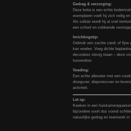
Gedrag & verzorging:
Deze botia is een echte bodemruit
exemplaren voelt hij zich veilig en
Als solitair wordt hij al snel territo
een school en voldoende verstopp
Inrichtingstip:
Gebruik een zachte zand- of fijne
kan woelen. Voeg dichte beplantin
decoraties stevig staan – deze vis
tussendoor.
Voeding:
Een echte alleseter met een voork
droogvoer, diepvriesvoer en leven
activiteit.
Let op:
Kweken in een huiskameraquarium 
bijzondere soort dus vooral schitt
natuurlijke gedrag en teamwork in