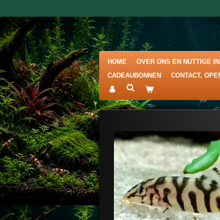
Ga
direct
naar
de
hoofdinhoud
HOME
OVER ONS EN NUTTIGE I
CADEAUBONNEN
CONTACT, OPE