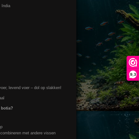
 India
9,3
oer, levend voer – dol op slakken!
aal
 botia?
op
 combineren met andere vissen