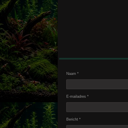
Naam *
E-mailadres *
Bericht *