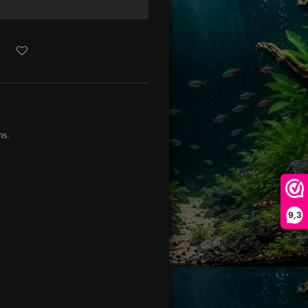
ns.
9,3