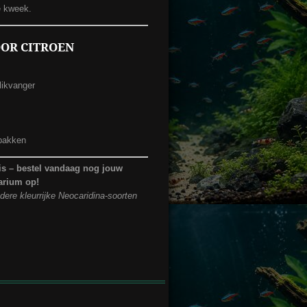
de kweek.
OR CITROEN
likvanger
sbakken
uis – bestel vandaag nog jouw
uarium op!
ere kleurrijke Neocaridina-soorten