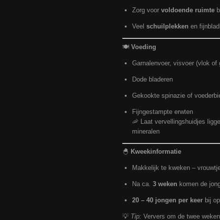
Zorg voor
voldoende ruimte
b
Veel
schuilplekken
en fijnbla
🍽️
Voeding
Garnalenvoer, visvoer (vlok of 
Dode bladeren
Gekookte spinazie of voederbi
Fijngestampte erwten
🦐 Laat vervellingshuidjes ligg
mineralen
🐣
Kweekinformatie
Makkelijk te kweken – vrouwtje
Na ca.
3 weken
komen de jong
20 – 40 jongen per keer
bij o
💡
Tip:
Ververs om de twee weken 