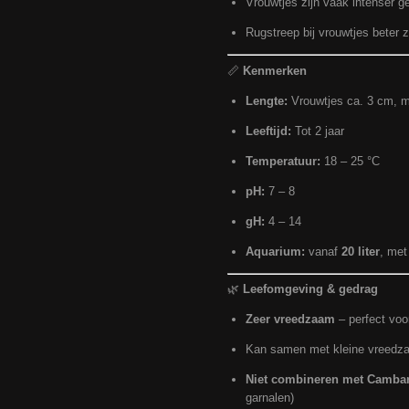
Vrouwtjes zijn vaak intenser g
Rugstreep bij vrouwtjes beter z
📏
Kenmerken
Lengte:
Vrouwtjes ca. 3 cm, m
Leeftijd:
Tot 2 jaar
Temperatuur:
18 – 25 °C
pH:
7 – 8
gH:
4 – 14
Aquarium:
vanaf
20 liter
, met 
🌿
Leefomgeving & gedrag
Zeer vreedzaam
– perfect vo
Kan samen met kleine vreedza
Niet combineren met Cambare
garnalen)