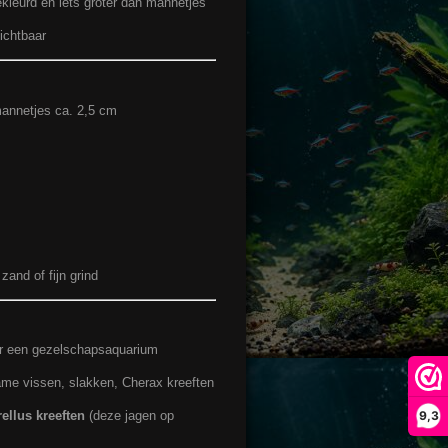
ekleurd en iets groter dan mannetjes
ichtbaar
annetjes ca. 2,5 cm
zand of fijn grind
or een gezelschapsaquarium
me vissen, slakken, Cherax kreeften
9,3
llus kreeften
(deze jagen op