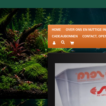
Ga
direct
naar
de
hoofdinhoud
HOME
OVER ONS EN NUTTIGE I
CADEAUBONNEN
CONTACT, OPE