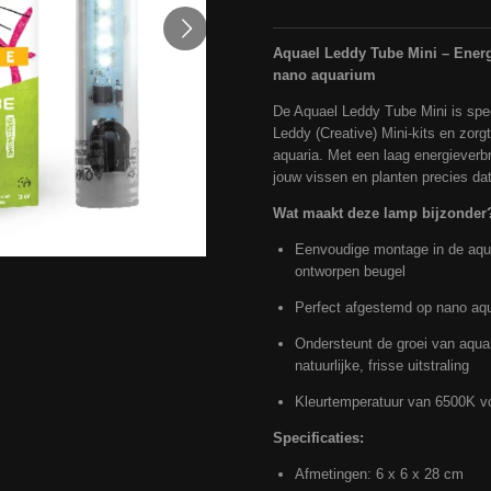
Aquael Leddy Tube Mini – Energ
nano aquarium
De Aquael Leddy Tube Mini is spe
Leddy (Creative) Mini-kits en zorgt
aquaria. Met een laag energieverb
jouw vissen en planten precies da
Wat maakt deze lamp bijzonder
Eenvoudige montage in de aqua
ontworpen beugel
Perfect afgestemd op nano aquar
Ondersteunt de groei van aqua
natuurlijke, frisse uitstraling
Kleurtemperatuur van 6500K voo
Specificaties:
Afmetingen: 6 x 6 x 28 cm