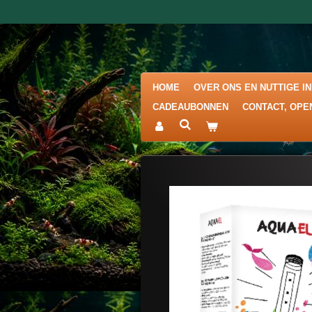
Ga
direct
naar
de
hoofdinhoud
HOME
OVER ONS EN NUTTIGE I
CADEAUBONNEN
CONTACT, OPE