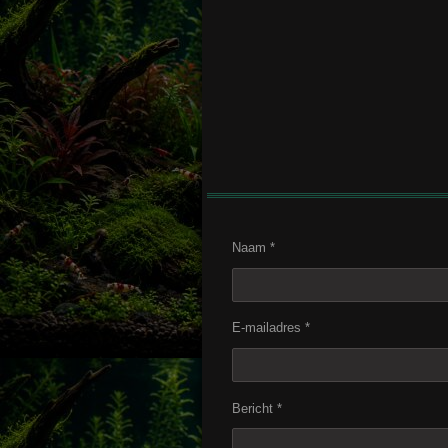
Naam *
E-mailadres *
Bericht *