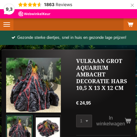
×
1863
Reviews
9,3
Gezonde sterke diertjes, snel in huis en gezonde lage prijzen!
VULKAAN GROT
AQUARIUM
AMBACHT
DECORATIE HARS
10,5 X 13 X 12 CM
€ 24,95
In
winkelwagen