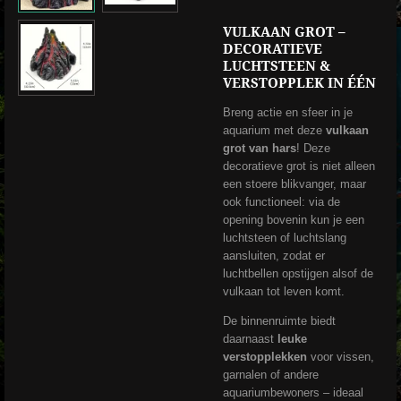
VULKAAN GROT –
DECORATIEVE
LUCHTSTEEN &
VERSTOPPLEK IN ÉÉN
Breng actie en sfeer in je
aquarium met deze
vulkaan
grot van hars
! Deze
decoratieve grot is niet alleen
een stoere blikvanger, maar
ook functioneel: via de
opening bovenin kun je een
luchtsteen of luchtslang
aansluiten, zodat er
luchtbellen opstijgen alsof de
vulkaan tot leven komt.
De binnenruimte biedt
daarnaast
leuke
verstopplekken
voor vissen,
garnalen of andere
aquariumbewoners – ideaal