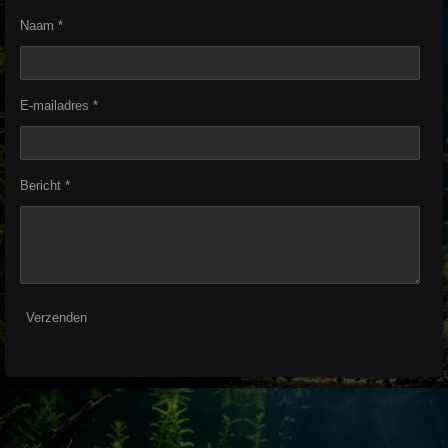
Naam *
E-mailadres *
Bericht *
Verzenden