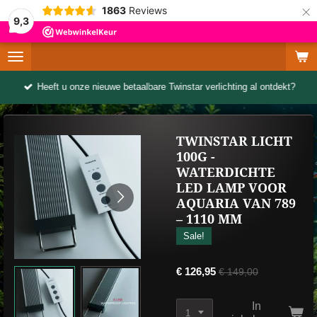
×
1863
Reviews
9,3
Heeft u onze nieuwe betaalbare Twinstar verlichting al ontdekt?
TWINSTAR LICHT
100G -
WATERDICHTE
LED LAMP VOOR
AQUARIA VAN 789
– 1110 MM
Sale!
€ 126,95
€ 149,00
In