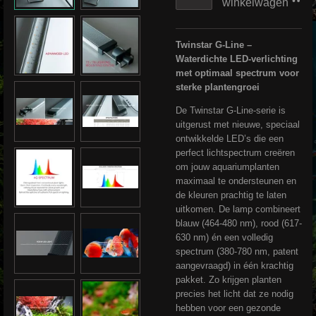
winkelwagen
Twinstar G-Line –
Waterdichte LED-verlichting
met optimaal spectrum voor
sterke plantengroei
De Twinstar G-Line-serie is
uitgerust met nieuwe, speciaal
ontwikkelde LED’s die een
perfect lichtspectrum creëren
om jouw aquariumplanten
maximaal te ondersteunen en
de kleuren prachtig te laten
uitkomen. De lamp combineert
blauw (464-480 nm), rood (617-
630 nm) én een volledig
spectrum (380-780 nm, patent
aangevraagd) in één krachtig
pakket. Zo krijgen planten
precies het licht dat ze nodig
hebben voor een gezonde