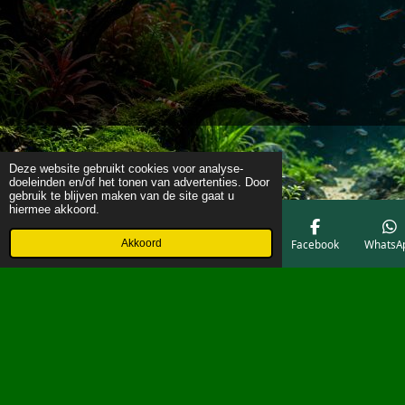
Deze website gebruikt cookies voor analyse-
doeleinden en/of het tonen van advertenties. Door
gebruik te blijven maken van de site gaat u
hiermee akkoord.
Akkoord
E-mailadres
Telefoonnummer
Kaart
Facebook
WhatsA