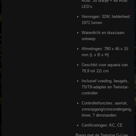
RGB: 35 oranje + 48 RGB
LED’s
Vermogen: 32W, helderheid
1972 lumen
Waterdicht en duurzaam
ontwerp
Afmetingen: 780 x 46 x 15
mm (L x B x H)
Geschikt voor aquaria van
78,9 tot 111 cm
Inclusief voeding, beugels,
T5/T8-adapter en Twinstar-
controller
Controllerfuncties: aan/uit,
zonsopgang/zonsondergang,
timer, 7 dimstanden
Certificeringen: KC, CE
Breng met de Twinstar G-Line