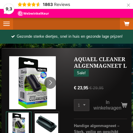
×
1863
Reviews
9,3
Gezonde sterke diertjes, snel in huis en gezonde lage prijzen!
AQUAEL CLEANER
ALGENMAGNEET L
Sale!
€ 23,95
€ 29,95
In
winkelwagen
Handige algenmagneet –
Sterk, veilig en geschikt