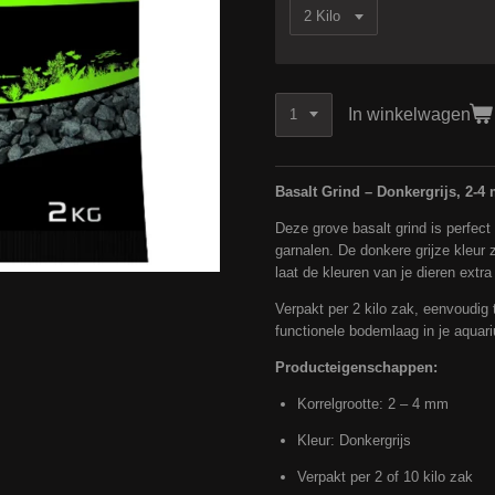
In winkelwagen
Basalt Grind – Donkergrijs, 2-4
Deze grove basalt grind is perfect
garnalen. De donkere grijze kleur 
laat de kleuren van je dieren extr
Verpakt per 2 kilo zak, eenvoudig 
functionele bodemlaag in je aquar
Producteigenschappen:
Korrelgrootte: 2 – 4 mm
Kleur: Donkergrijs
Verpakt per 2 of 10 kilo zak