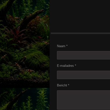
Naam *
E-mailadres *
Bericht *