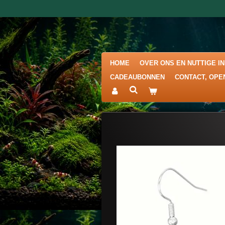
Ga
direct
naar
de
hoofdinhoud
HOME
OVER ONS EN NUTTIGE I
CADEAUBONNEN
CONTACT, OPE