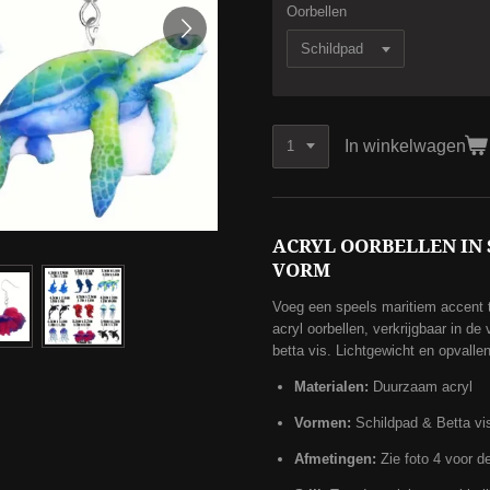
Oorbellen
In winkelwagen
ACRYL OORBELLEN IN 
VORM
Voeg een speels maritiem accent to
acryl oorbellen, verkrijgbaar in d
betta vis. Lichtgewicht en opvalle
Materialen:
Duurzaam acryl
Vormen:
Schildpad & Betta vi
Afmetingen:
Zie foto 4 voor d