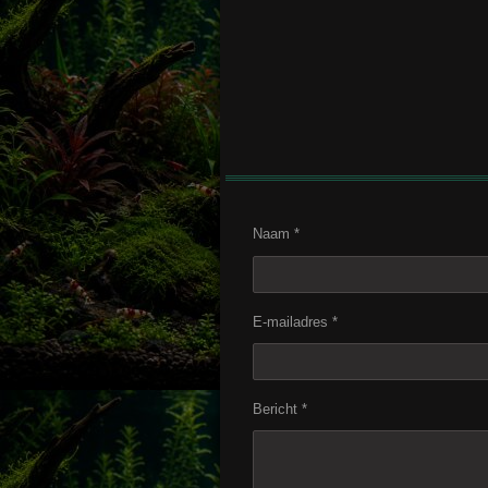
Naam *
E-mailadres *
Bericht *