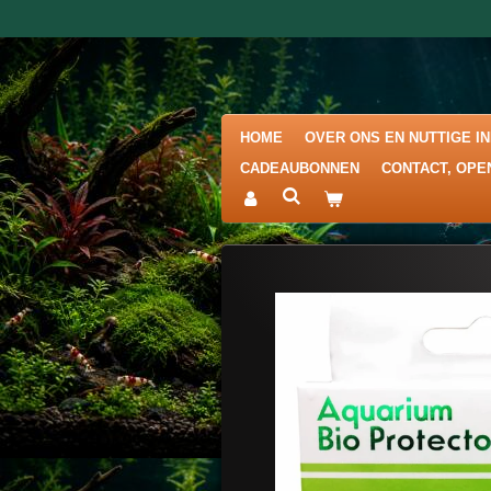
Ga
direct
naar
de
hoofdinhoud
HOME
OVER ONS EN NUTTIGE I
CADEAUBONNEN
CONTACT, OPE