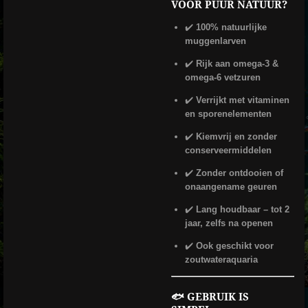
VOOR PUUR NATUUR?
✔️
100% natuurlijke
muggenlarven
✔️
Rijk aan omega-3 &
omega-6 vetzuren
✔️
Verrijkt met vitaminen
en sporenelementen
✔️
Kiemvrij en zonder
conserveermiddelen
✔️
Zonder ontdooien of
onaangename geuren
✔️
Lang houdbaar – tot 2
jaar, zelfs na openen
✔️
Ook geschikt voor
zoutwateraquaria
🐟 GEBRUIK IS