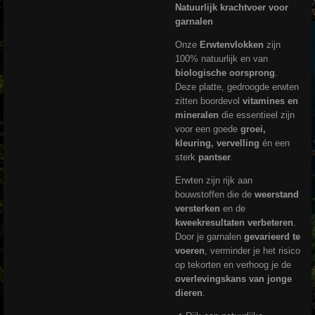
Natuurlijk krachtvoer voor
garnalen
Onze
Erwtenvlokken
zijn
100% natuurlijk en van
biologische oorsprong
.
Deze platte, gedroogde erwten
zitten boordevol
vitamines en
mineralen
die essentieel zijn
voor een goede
groei,
kleuring, vervelling
én een
sterk
pantser
.
Erwten zijn rijk aan
bouwstoffen die de
weerstand
versterken
en de
kweekresultaten verbeteren
.
Door je garnalen
gevarieerd te
voeren
, verminder je het risico
op tekorten en verhoog je de
overlevingskans van jonge
dieren
.