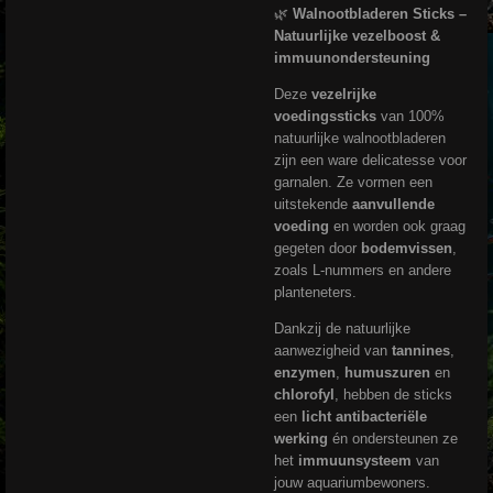
🌿
Walnootbladeren Sticks –
Natuurlijke vezelboost &
immuunondersteuning
Deze
vezelrijke
voedingssticks
van 100%
natuurlijke walnootbladeren
zijn een ware delicatesse voor
garnalen. Ze vormen een
uitstekende
aanvullende
voeding
en worden ook graag
gegeten door
bodemvissen
,
zoals L-nummers en andere
planteneters.
Dankzij de natuurlijke
aanwezigheid van
tannines
,
enzymen
,
humuszuren
en
chlorofyl
, hebben de sticks
een
licht antibacteriële
werking
én ondersteunen ze
het
immuunsysteem
van
jouw aquariumbewoners.