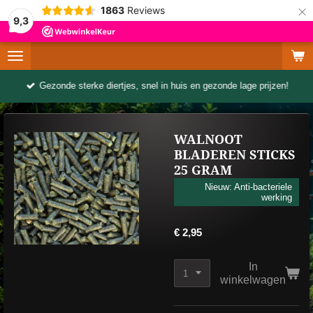
×
1863
Reviews
9,3
Gezonde sterke diertjes, snel in huis en gezonde lage prijzen!
WALNOOT
BLADEREN STICKS
25 GRAM
Nieuw: Anti-bacteriele
werking
€ 2,95
In
winkelwagen