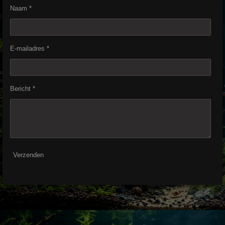
Naam *
E-mailadres *
Bericht *
Verzenden