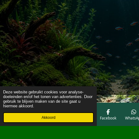
Deze website gebruikt cookies voor analyse-
doeleinden en/of het tonen van advertenties. Door
gebruik te blijven maken van de site gaat u
hiermee akkoord.
Akkoord
E-mailadres
Telefoonnummer
Kaart
Facebook
WhatsA