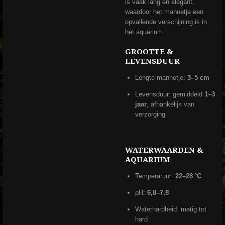
is vaak lang en elegant,
waardoor het mannetje een
opvallende verschijning is in
het aquarium.
GROOTTE &
LEVENSDUUR
Lengte mannetje:
3–5 cm
Levensduur: gemiddeld
1–3
jaar
, afhankelijk van
verzorging
WATERWAARDEN &
AQUARIUM
Temperatuur:
22–28 °C
pH:
6,8–7,8
Waterhardheid: matig tot
hard