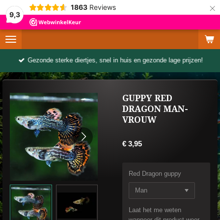
×
1863
Reviews
9,3
Gezonde sterke diertjes, snel in huis en gezonde lage prijzen!
GUPPY RED
DRAGON MAN-
VROUW
€ 3,95
Red Dragon guppy
Laat het me weten
wanneer dit product weer