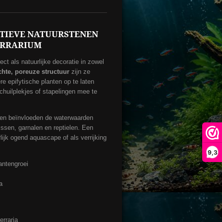
ATIEVE NATUURSTENEN
ERRARIUM
ect als natuurlijke decoratie in zowel
ichte, poreuze structuur
zijn ze
e epifytische planten op te laten
chuilplekjes of stapelingen mee te
en beïnvloeden de waterwaarden
vissen, garnalen en reptielen. Een
ijk ogend aquascape of als verrijking
9,3
antengroei
a
erraria