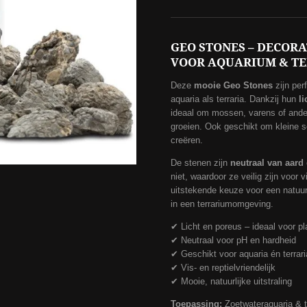
GEO STONES – DECOR
VOOR AQUARIUM & T
Deze
mooie Geo Stones
zijn perf
aquaria als terraria. Dankzij hun
l
ideaal om mossen, varens of ander
groeien. Ook geschikt om kleine s
creëren.
De stenen zijn
neutraal van aard
niet, waardoor ze veilig zijn voor 
uitstekende keuze voor een natuurl
in een terrariumomgeving.
✔ Licht en poreus – ideaal voor pl
✔ Neutraal voor pH en hardheid
✔ Geschikt voor aquaria én terrari
✔ Vis- en reptielvriendelijk
✔ Mooie, natuurlijke uitstraling
Toepassing:
Zoetwateraquaria & t