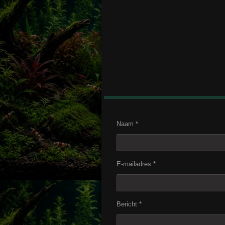
Naam *
E-mailadres *
Bericht *