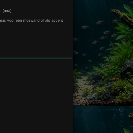
m (mix)
sis voor een moswand of als accent