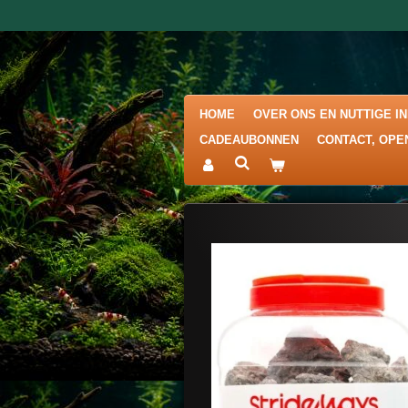
Ga
direct
naar
de
hoofdinhoud
HOME
OVER ONS EN NUTTIGE I
CADEAUBONNEN
CONTACT, OPE